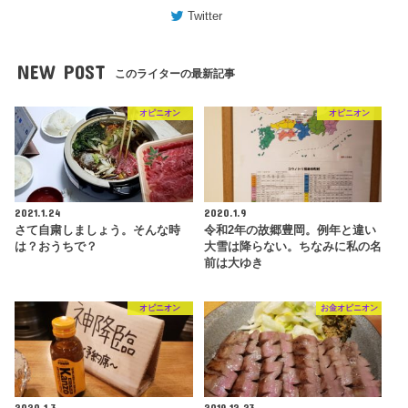
Twitter
NEW POST
このライターの最新記事
オピニオン
オピニオン
2021.1.24
2020.1.9
さて自粛しましょう。そんな時
令和2年の故郷豊岡。例年と違い
は？おうちで？
大雪は降らない。ちなみに私の名
前は大ゆき
オピニオン
お金オピニオン
2020.1.3
2019.12.23