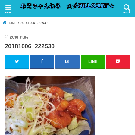
menu
search
HOME
20181006_222530
2018.11.04
20181006_222530
LINE