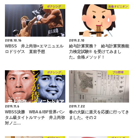
ボクシング
お金オピニオン
2018.10.16
2019.2.10
WBSS 井上尚弥×エマニュエル
給与計算実務？ 給与計算実務能
ロドリゲス 直前予想
力検定試験® を受けてみまし
た。合格メソッド！
ボクシング
プロ野球
2019.11.6
2019.7.22
WBSS決勝 WBA＆IBF世界バン
春の大阪に楽天を応援に行ってき
タム級タイトルマッチ 井上尚弥
ました。その２
対ノニ…