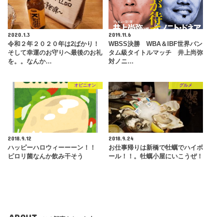
2020.1.3
2019.11.6
令和２年２０２０年は2ばかり！
WBSS決勝 WBA＆IBF世界バン
そして幸運のお守りへ最後のお礼
タム級タイトルマッチ 井上尚弥
を。。なんか…
対ノニ…
オピニオン
グルメ
2018.9.12
2018.9.24
ハッピーハロウィーーーン！！
お仕事帰りは新橋で牡蠣でハイボ
ピロリ菌なんか飲み干そう
ール！！。牡蠣小屋にいこうぜ！