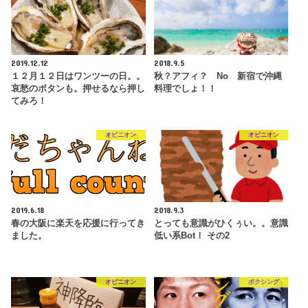
2019.12.12
2018.9.5
１２月１２日はワンツーの日。。
秋？アフィ？ No 新宿で沖縄
哀愁のボタンも。押せるなら押し
料理でしょ！！
てみろ！
オピニオン
オピニオン
2019.6.18
2018.9.3
春の大阪に楽天を応援に行ってき
とっても意識がひくぅい。。意識
ました。
低い系Bot！ その2
オピニオン
ボクシング