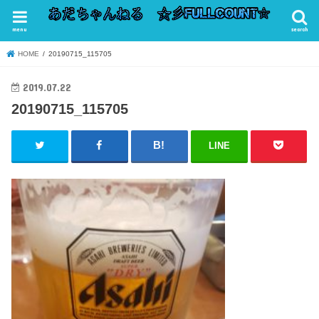
menu
search
HOME
20190715_115705
2019.07.22
20190715_115705
LINE