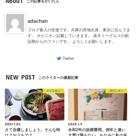
ABOUT
この記事をかいた人
adachan
ブログ素人の安達です。兵庫の死地出身。東京に住んでま
す。 オピニオン記載していきます。 楽天イーグルスの創
設期からのファンです。 よろしくお願いします。
Twitter
NEW POST
このライターの最新記事
オピニオン
オピニオン
2021.1.24
2020.1.9
さて自粛しましょう。そんな時
令和2年の故郷豊岡。例年と違い
は？おうちで？
大雪は降らない。ちなみに私の名