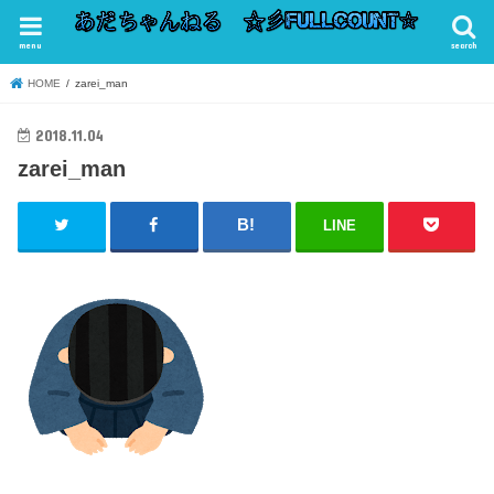
menu
search
HOME
zarei_man
2018.11.04
zarei_man
LINE