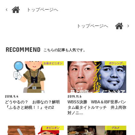
トップページへ
トップページへ
RECOMMEND
こちらの記事も人気です。
お金オピニオン
ボクシング
2018.9.4
2019.11.6
どうやるの？ お得なの？解明
WBSS決勝 WBA＆IBF世界バン
『ふるさと納税！！』その2
タム級タイトルマッチ 井上尚弥
対ノニ…
オピニオン
グルメ