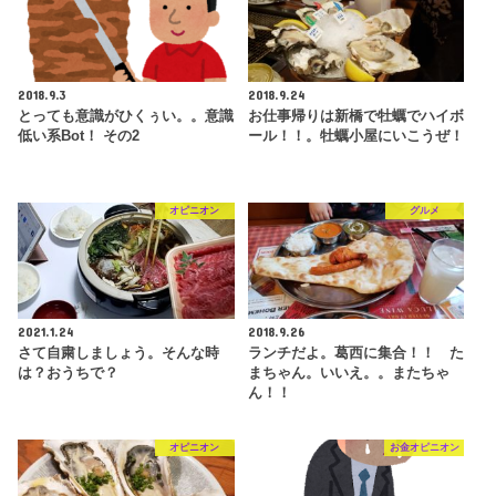
2018.9.3
2018.9.24
とっても意識がひくぅい。。意識
お仕事帰りは新橋で牡蠣でハイボ
低い系Bot！ その2
ール！！。牡蠣小屋にいこうぜ！
オピニオン
グルメ
2021.1.24
2018.9.26
さて自粛しましょう。そんな時
ランチだよ。葛西に集合！！ た
は？おうちで？
まちゃん。いいえ。。またちゃ
ん！！
オピニオン
お金オピニオン