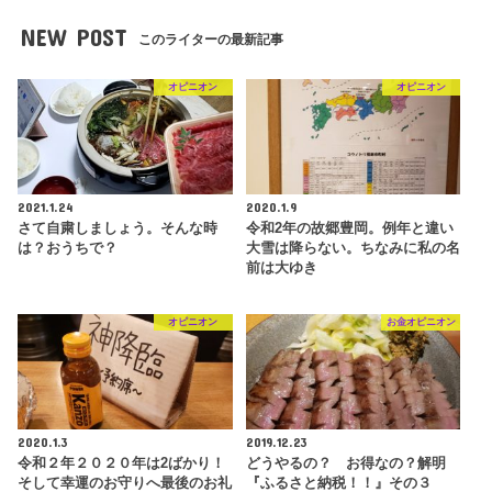
NEW POST
このライターの最新記事
オピニオン
オピニオン
2021.1.24
2020.1.9
さて自粛しましょう。そんな時
令和2年の故郷豊岡。例年と違い
は？おうちで？
大雪は降らない。ちなみに私の名
前は大ゆき
オピニオン
お金オピニオン
2020.1.3
2019.12.23
令和２年２０２０年は2ばかり！
どうやるの？ お得なの？解明
そして幸運のお守りへ最後のお礼
『ふるさと納税！！』その３