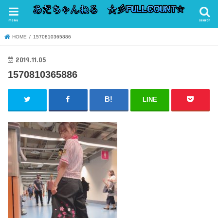
menu
search
HOME
1570810365886
2019.11.05
1570810365886
LINE