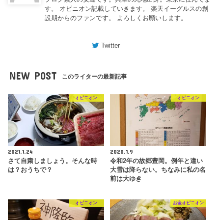
す。 オピニオン記載していきます。 楽天イーグルスの創
設期からのファンです。 よろしくお願いします。
Twitter
NEW POST
このライターの最新記事
オピニオン
オピニオン
2021.1.24
2020.1.9
さて自粛しましょう。そんな時
令和2年の故郷豊岡。例年と違い
は？おうちで？
大雪は降らない。ちなみに私の名
前は大ゆき
オピニオン
お金オピニオン