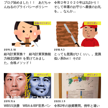
ブログ始めました！！ あだちゃ
令和２年２０２０年は2ばかり！
んねるのプライバシーポリシー
そして幸運のお守りへ最後のお礼
を。。なんか…
お金オピニオン
オピニオン
2019.2.10
2018.9.3
給与計算実務？ 給与計算実務能
とっても意識がひくぅい。。意識
力検定試験® を受けてみまし
低い系Bot！ その2
た。合格メソッド！
ボクシング
オピニオン
2019.11.6
2020.1.9
WBSS決勝 WBA＆IBF世界バン
令和2年の故郷豊岡。例年と違い