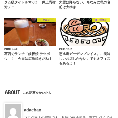
タム級タイトルマッチ 井上尚弥
大雪は降らない。ちなみに私の名
対ノニ…
前は大ゆき
グルメ
オピニオン
2018.9.30
2019.12.2
葛西でランチ「鉄板焼 テツボ
恵比寿ガーデンプレイス。。美味
ウ」！ 今日は広島焼きだね！
しいお店しかない。でもオフィス
もあるよ！
ABOUT
この記事をかいた人
adachan
ブログ素人の安達です。兵庫の死地出身。東京に住んでま