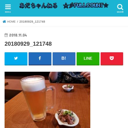
menu
search
HOME
20180929_121748
2018.11.04
20180929_121748
LINE