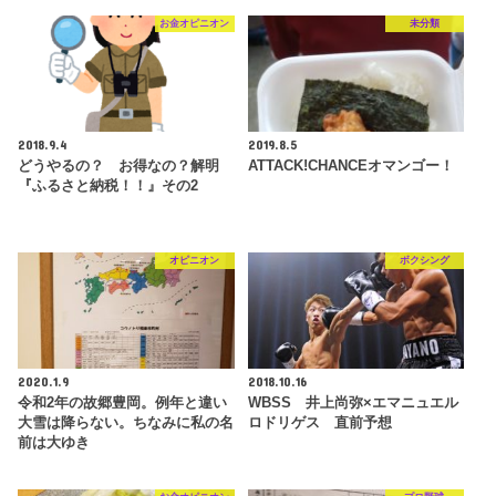
お金オピニオン
未分類
2018.9.4
2019.8.5
どうやるの？ お得なの？解明
ATTACK!CHANCEオマンゴー！
『ふるさと納税！！』その2
オピニオン
ボクシング
2020.1.9
2018.10.16
令和2年の故郷豊岡。例年と違い
WBSS 井上尚弥×エマニュエル
大雪は降らない。ちなみに私の名
ロドリゲス 直前予想
前は大ゆき