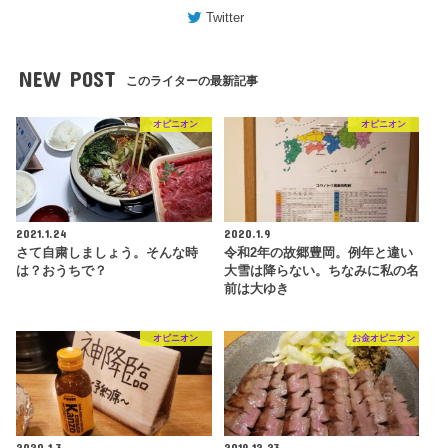
Twitter
NEW POST
このライターの最新記事
オピニオン
オピニオン
2021.1.24
2020.1.9
さて自粛しましょう。そんな時
令和2年の故郷豊岡。例年と違い
は？おうちで？
大雪は降らない。ちなみに私の名
前は大ゆき
オピニオン
お金オピニオン
2020.1.3
2019.12.23