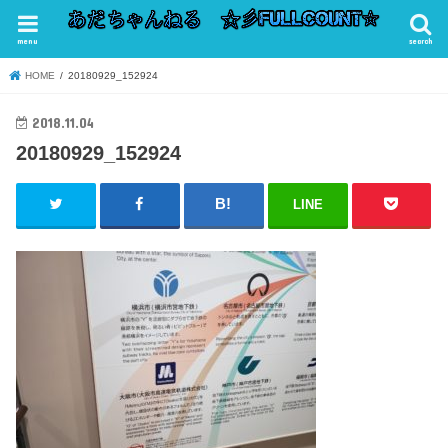
menu
search
HOME
20180929_152924
2018.11.04
20180929_152924
LINE