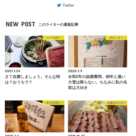
Twitter
NEW POST
このライターの最新記事
オピニオン
オピニオン
2021.1.24
2020.1.9
さて自粛しましょう。そんな時
令和2年の故郷豊岡。例年と違い
は？おうちで？
大雪は降らない。ちなみに私の名
前は大ゆき
オピニオン
お金オピニオン
2020.1.3
2019.12.23