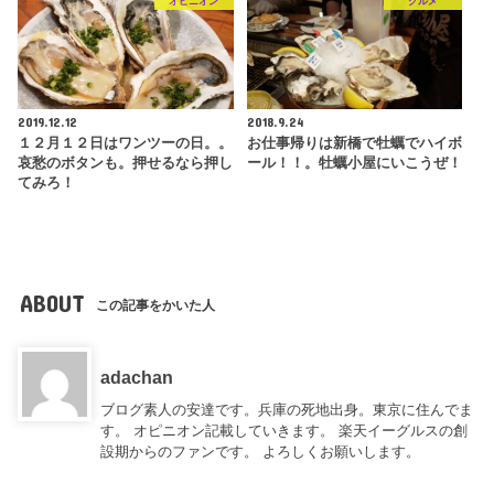
オピニオン
グルメ
2019.12.12
2018.9.24
１２月１２日はワンツーの日。。
お仕事帰りは新橋で牡蠣でハイボ
哀愁のボタンも。押せるなら押し
ール！！。牡蠣小屋にいこうぜ！
てみろ！
ABOUT
この記事をかいた人
adachan
ブログ素人の安達です。兵庫の死地出身。東京に住んでま
す。 オピニオン記載していきます。 楽天イーグルスの創
設期からのファンです。 よろしくお願いします。