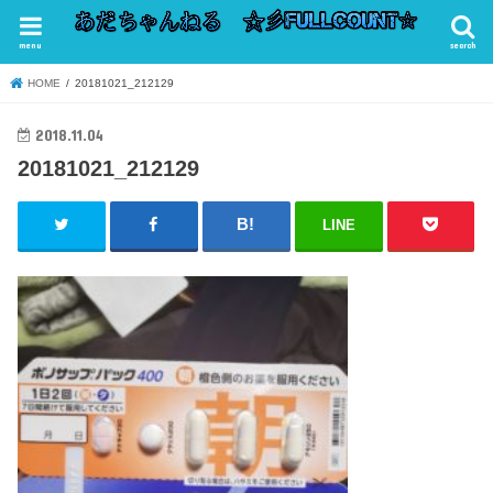
menu
search
HOME
20181021_212129
2018.11.04
20181021_212129
LINE