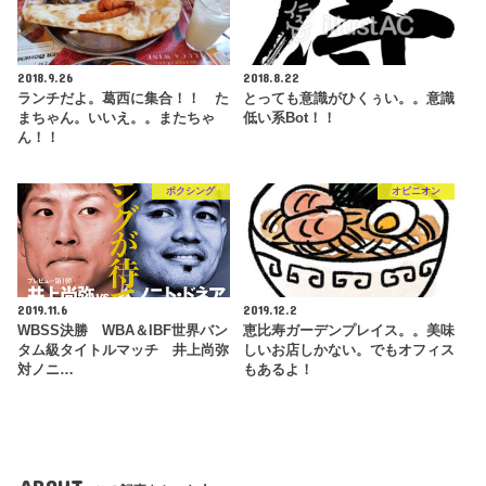
2018.9.26
2018.8.22
ランチだよ。葛西に集合！！ た
とっても意識がひくぅい。。意識
まちゃん。いいえ。。またちゃ
低い系Bot！！
ん！！
ボクシング
オピニオン
2019.11.6
2019.12.2
WBSS決勝 WBA＆IBF世界バン
恵比寿ガーデンプレイス。。美味
タム級タイトルマッチ 井上尚弥
しいお店しかない。でもオフィス
対ノニ…
もあるよ！