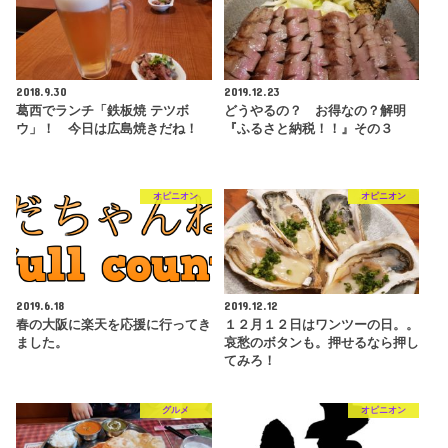
2018.9.30
2019.12.23
葛西でランチ「鉄板焼 テツボ
どうやるの？ お得なの？解明
ウ」！ 今日は広島焼きだね！
『ふるさと納税！！』その３
オピニオン
オピニオン
2019.6.18
2019.12.12
春の大阪に楽天を応援に行ってき
１２月１２日はワンツーの日。。
ました。
哀愁のボタンも。押せるなら押し
てみろ！
グルメ
オピニオン