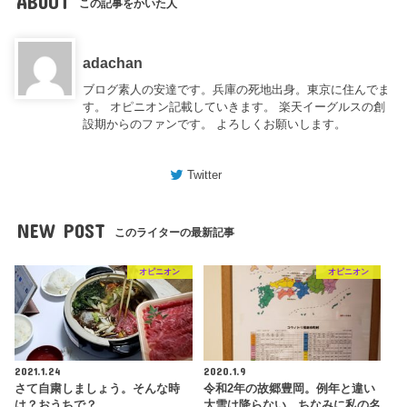
ABOUT
この記事をかいた人
adachan
ブログ素人の安達です。兵庫の死地出身。東京に住んでま
す。 オピニオン記載していきます。 楽天イーグルスの創
設期からのファンです。 よろしくお願いします。
Twitter
NEW POST
このライターの最新記事
オピニオン
オピニオン
2021.1.24
2020.1.9
さて自粛しましょう。そんな時
令和2年の故郷豊岡。例年と違い
は？おうちで？
大雪は降らない。ちなみに私の名