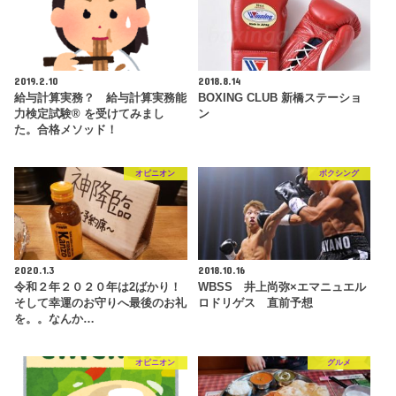
2019.2.10
2018.8.14
給与計算実務？ 給与計算実務能
BOXING CLUB 新橋ステーショ
力検定試験® を受けてみまし
ン
た。合格メソッド！
オピニオン
ボクシング
2020.1.3
2018.10.16
令和２年２０２０年は2ばかり！
WBSS 井上尚弥×エマニュエル
そして幸運のお守りへ最後のお礼
ロドリゲス 直前予想
を。。なんか…
オピニオン
グルメ