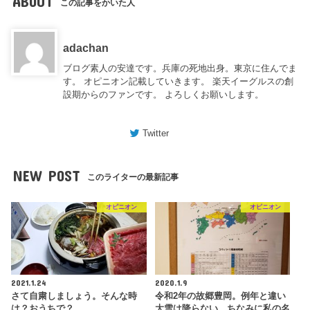
ABOUT
この記事をかいた人
adachan
ブログ素人の安達です。兵庫の死地出身。東京に住んでま
す。 オピニオン記載していきます。 楽天イーグルスの創
設期からのファンです。 よろしくお願いします。
Twitter
NEW POST
このライターの最新記事
オピニオン
オピニオン
2021.1.24
2020.1.9
さて自粛しましょう。そんな時
令和2年の故郷豊岡。例年と違い
は？おうちで？
大雪は降らない。ちなみに私の名