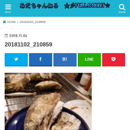
menu
search
HOME
20181102_210859
2018.11.04
20181102_210859
LINE