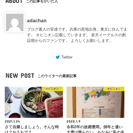
ABOUT
この記事をかいた人
adachan
ブログ素人の安達です。兵庫の死地出身。東京に住んでま
す。 オピニオン記載していきます。 楽天イーグルスの創
設期からのファンです。 よろしくお願いします。
Twitter
NEW POST
このライターの最新記事
オピニオン
オピニオン
2021.1.24
2020.1.9
さて自粛しましょう。そんな時
令和2年の故郷豊岡。例年と違い
は？おうちで？
大雪は降らない。ちなみに私の名