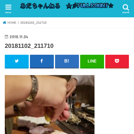
menu
search
HOME
20181102_211710
2018.11.04
20181102_211710
LINE