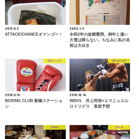
2019.8.5
2020.1.9
ATTACK!CHANCEオマンゴー！
令和2年の故郷豊岡。例年と違い
大雪は降らない。ちなみに私の名
前は大ゆき
ボクシング
ボクシング
2018.8.14
2018.10.16
BOXING CLUB 新橋ステーショ
WBSS 井上尚弥×エマニュエル
ン
ロドリゲス 直前予想
グルメ
グルメ