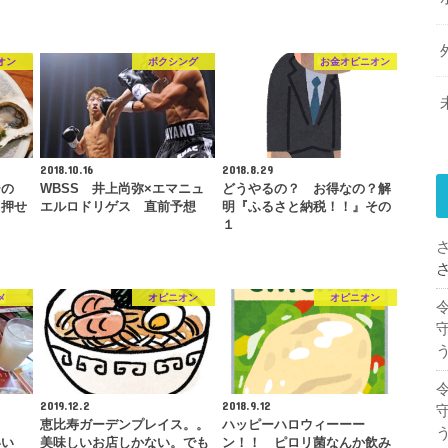
オン
ボクシング
お金オピニオン
2018.10.16
2018.8.29
ーの
WBSS 井上尚弥×エマニュ
どうやるの？ お得なの？解
。押せ
エルロドリゲス 直前予想
明『ふるさと納税！！』その
１
メ
オピニオン
オピニオン
2019.12.2
2018.9.12
恵比寿ガーデンプレイス。。
ハッピーハロウィーーー
いい
美味しいお店しかない。でも
ン！！ ピロリ菌なんか飲み