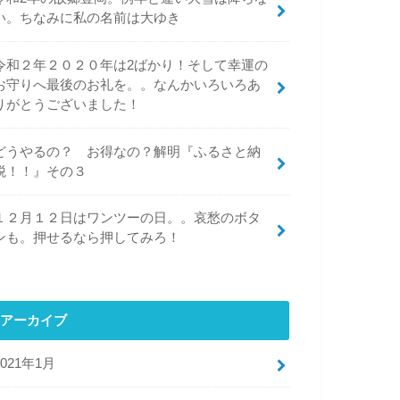
い。ちなみに私の名前は大ゆき
令和２年２０２０年は2ばかり！そして幸運の
お守りへ最後のお礼を。。なんかいろいろあ
りがとうございました！
どうやるの？ お得なの？解明『ふるさと納
税！！』その３
１２月１２日はワンツーの日。。哀愁のボタ
ンも。押せるなら押してみろ！
アーカイブ
2021年1月