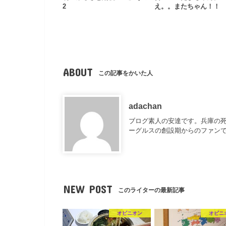
2
え。。またちゃん！！
ABOUT
この記事をかいた人
adachan
ブログ素人の安達です。兵庫の死
ーグルスの創設期からのファンで
NEW POST
このライターの最新記事
オピニオン
オピニ