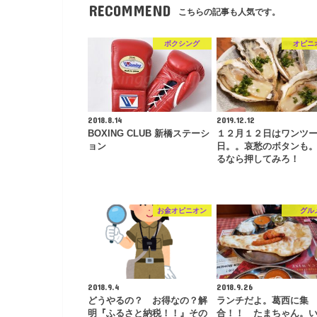
RECOMMEND
こちらの記事も人気です。
ボクシング
オピニ
2018.8.14
2019.12.12
BOXING CLUB 新橋ステーシ
１２月１２日はワンツ
ョン
日。。哀愁のボタンも
るなら押してみろ！
お金オピニオン
グル
2018.9.4
2018.9.26
どうやるの？ お得なの？解
ランチだよ。葛西に集
明『ふるさと納税！！』その
合！！ たまちゃん。