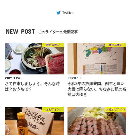
Twitter
NEW POST
このライターの最新記事
オピニオン
オピニオン
2021.1.24
2020.1.9
さて自粛しましょう。そんな時
令和2年の故郷豊岡。例年と違い
は？おうちで？
大雪は降らない。ちなみに私の名
前は大ゆき
オピニオン
お金オピニオン