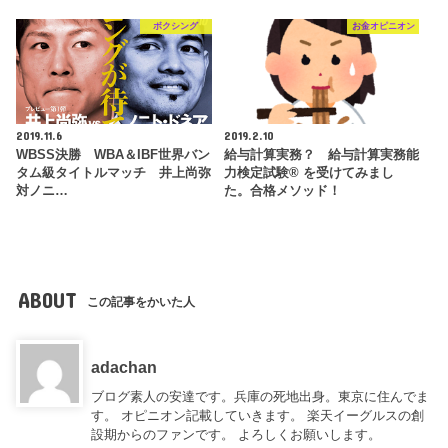
ボクシング
お金オピニオン
2019.11.6
2019.2.10
WBSS決勝 WBA＆IBF世界バン
給与計算実務？ 給与計算実務能
タム級タイトルマッチ 井上尚弥
力検定試験® を受けてみまし
対ノニ…
た。合格メソッド！
ABOUT
この記事をかいた人
adachan
ブログ素人の安達です。兵庫の死地出身。東京に住んでま
す。 オピニオン記載していきます。 楽天イーグルスの創
設期からのファンです。 よろしくお願いします。