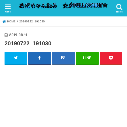
menu
search
HOME
20190722_191030
2019.08.11
20190722_191030
LINE