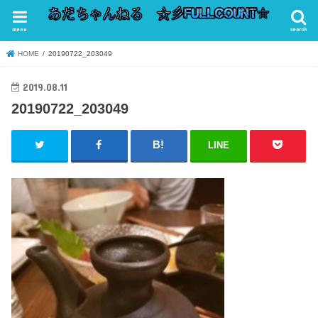
menu
search
HOME
20190722_203049
2019.08.11
20190722_203049
LINE