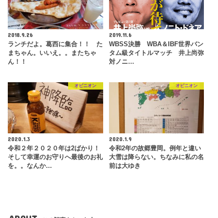
2018.9.26
2019.11.6
ランチだよ。葛西に集合！！ た
WBSS決勝 WBA＆IBF世界バン
まちゃん。いいえ。。またちゃ
タム級タイトルマッチ 井上尚弥
ん！！
対ノニ…
オピニオン
オピニオン
2020.1.3
2020.1.9
令和２年２０２０年は2ばかり！
令和2年の故郷豊岡。例年と違い
そして幸運のお守りへ最後のお礼
大雪は降らない。ちなみに私の名
を。。なんか…
前は大ゆき