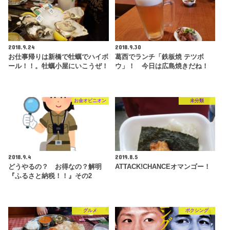
2018.9.24
2018.9.30
お仕事帰りは新橋で牡蠣でハイボ
葛西でランチ「鉄板焼 テツボ
ール！！。牡蠣小屋にいこうぜ！
ウ」！ 今日は広島焼きだね！
お金オピニオン
未分類
2018.9.4
2019.8.5
どうやるの？ お得なの？解明
ATTACK!CHANCEオマンゴー！
『ふるさと納税！！』その2
グルメ
ボクシング