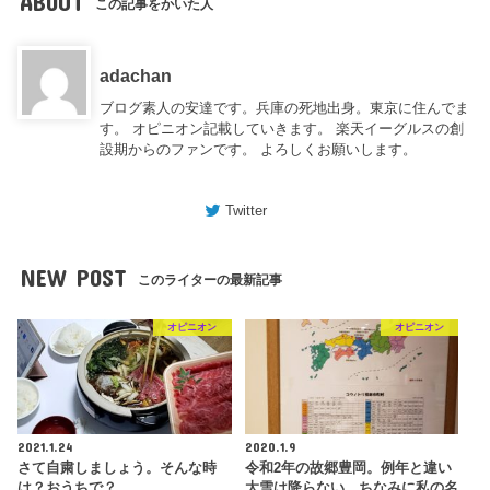
ABOUT
この記事をかいた人
adachan
ブログ素人の安達です。兵庫の死地出身。東京に住んでま
す。 オピニオン記載していきます。 楽天イーグルスの創
設期からのファンです。 よろしくお願いします。
Twitter
NEW POST
このライターの最新記事
オピニオン
オピニオン
2021.1.24
2020.1.9
さて自粛しましょう。そんな時
令和2年の故郷豊岡。例年と違い
は？おうちで？
大雪は降らない。ちなみに私の名