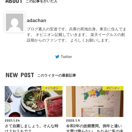
ABOUT
この記事をかいた人
adachan
ブログ素人の安達です。兵庫の死地出身。東京に住んでま
す。 オピニオン記載していきます。 楽天イーグルスの創
設期からのファンです。 よろしくお願いします。
Twitter
NEW POST
このライターの最新記事
オピニオン
オピニオン
2021.1.24
2020.1.9
さて自粛しましょう。そんな時
令和2年の故郷豊岡。例年と違い
は？おうちで？
大雪は降らない。ちなみに私の名