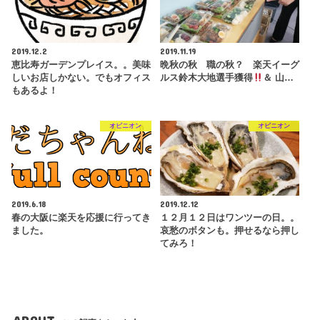
2019.12.2
2019.11.19
恵比寿ガーデンプレイス。。美味
晩秋の秋 職の秋？ 楽天イーグ
しいお店しかない。でもオフィス
ルス鈴木大地選手獲得
＆ 山…
もあるよ！
オピニオン
オピニオン
2019.6.18
2019.12.12
春の大阪に楽天を応援に行ってき
１２月１２日はワンツーの日。。
ました。
哀愁のボタンも。押せるなら押し
てみろ！