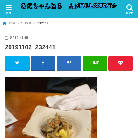
menu
search
HOME
20191102_232441
2019.11.10
20191102_232441
LINE