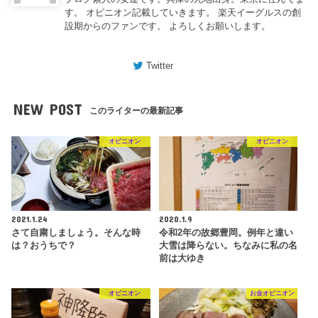
す。 オピニオン記載していきます。 楽天イーグルスの創
設期からのファンです。 よろしくお願いします。
Twitter
NEW POST
このライターの最新記事
オピニオン
オピニオン
2021.1.24
2020.1.9
さて自粛しましょう。そんな時
令和2年の故郷豊岡。例年と違い
は？おうちで？
大雪は降らない。ちなみに私の名
前は大ゆき
オピニオン
お金オピニオン