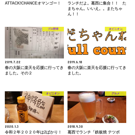
ATTACK!CHANCEオマンゴー！
ランチだよ。葛西に集合！！ た
まちゃん。いいえ。。またちゃ
ん！！
プロ野球
オピニオン
2019.7.22
2019.6.18
春の大阪に楽天を応援に行ってき
春の大阪に楽天を応援に行ってき
ました。その２
ました。
オピニオン
グルメ
2020.1.3
2018.9.30
令和２年２０２０年は2ばかり！
葛西でランチ「鉄板焼 テツボ