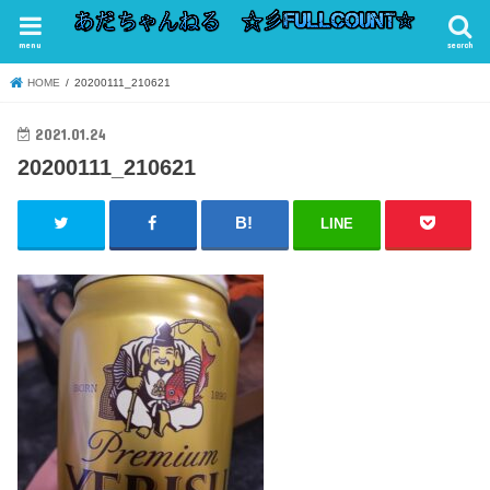
menu
search
HOME
20200111_210621
2021.01.24
20200111_210621
LINE