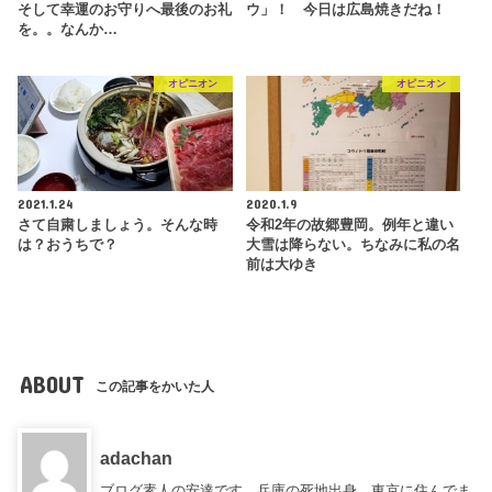
そして幸運のお守りへ最後のお礼
ウ」！ 今日は広島焼きだね！
を。。なんか…
オピニオン
オピニオン
2021.1.24
2020.1.9
さて自粛しましょう。そんな時
令和2年の故郷豊岡。例年と違い
は？おうちで？
大雪は降らない。ちなみに私の名
前は大ゆき
ABOUT
この記事をかいた人
adachan
ブログ素人の安達です。兵庫の死地出身。東京に住んでま