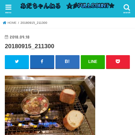
menu
search
HOME
20180915_211300
2018.09.18
20180915_211300
LINE