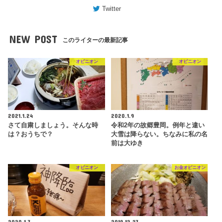
Twitter
NEW POST
このライターの最新記事
オピニオン
オピニオン
2021.1.24
2020.1.9
さて自粛しましょう。そんな時
令和2年の故郷豊岡。例年と違い
は？おうちで？
大雪は降らない。ちなみに私の名
前は大ゆき
オピニオン
お金オピニオン
2020.1.3
2019.12.23