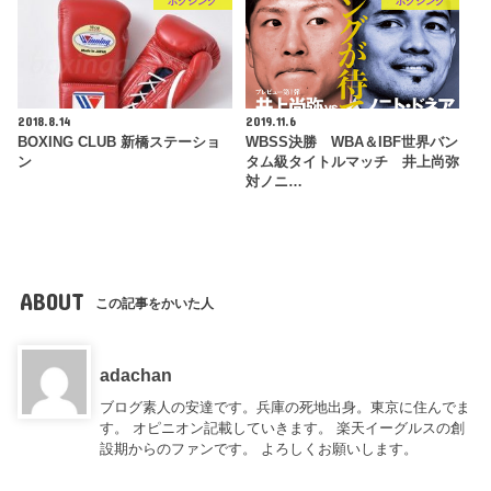
ボクシング
ボクシング
2018.8.14
2019.11.6
BOXING CLUB 新橋ステーショ
WBSS決勝 WBA＆IBF世界バン
ン
タム級タイトルマッチ 井上尚弥
対ノニ…
ABOUT
この記事をかいた人
adachan
ブログ素人の安達です。兵庫の死地出身。東京に住んでま
す。 オピニオン記載していきます。 楽天イーグルスの創
設期からのファンです。 よろしくお願いします。