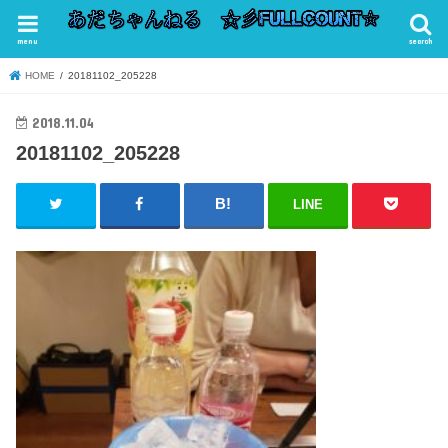
menu
search
HOME
20181102_205228
2018.11.04
20181102_205228
LINE