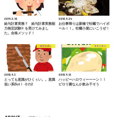
2019.2.10
2018.9.24
給与計算実務？ 給与計算実務能
お仕事帰りは新橋で牡蠣でハイボ
力検定試験® を受けてみまし
ール！！。牡蠣小屋にいこうぜ！
た。合格メソッド！
オピニオン
オピニオン
2018.9.3
2018.9.12
とっても意識がひくぅい。。意識
ハッピーハロウィーーーン！！
低い系Bot！ その2
ピロリ菌なんか飲み干そう