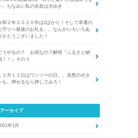
い。ちなみに私の名前は大ゆき
令和２年２０２０年は2ばかり！そして幸運の
お守りへ最後のお礼を。。なんかいろいろあ
りがとうございました！
どうやるの？ お得なの？解明『ふるさと納
税！！』その３
１２月１２日はワンツーの日。。哀愁のボタ
ンも。押せるなら押してみろ！
アーカイブ
2021年1月