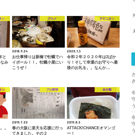
オン
グルメ
オピニオン
2018.9.24
2020.1.3
年と
お仕事帰りは新橋で牡蠣でハ
令和２年２０２０年は2ばか
ちなみ
イボール！！。牡蠣小屋にい
り！そして幸運のお守りへ最
こうぜ！
後のお礼を。。なんか…
オン
プロ野球
未分類
2019.7.22
2019.8.5
い。。
春の大阪に楽天を応援に行っ
ATTACK!CHANCEオマンゴ
てきました。その２
ー！