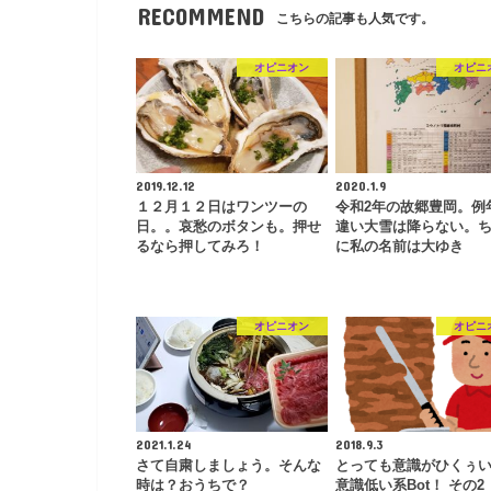
RECOMMEND
こちらの記事も人気です。
オピニオン
オピニ
2019.12.12
2020.1.9
１２月１２日はワンツーの
令和2年の故郷豊岡。例
日。。哀愁のボタンも。押せ
違い大雪は降らない。
るなら押してみろ！
に私の名前は大ゆき
オピニオン
オピニ
2021.1.24
2018.9.3
さて自粛しましょう。そんな
とっても意識がひくぅ
時は？おうちで？
意識低い系Bot！ その2