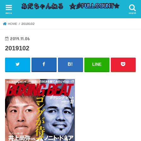
menu
search
HOME
2019102
2019.11.06
2019102
LINE