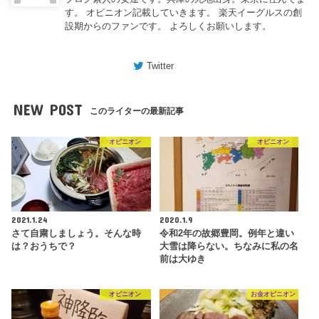
す。 オピニオン記載していきます。 楽天イーグルスの創
設期からのファンです。 よろしくお願いします。
Twitter
NEW POST
このライターの最新記事
オピニオン
オピニオン
2021.1.24
2020.1.9
さて自粛しましょう。そんな時
令和2年の故郷豊岡。例年と違い
は？おうちで？
大雪は降らない。ちなみに私の名
前は大ゆき
オピニオン
お金オピニオン