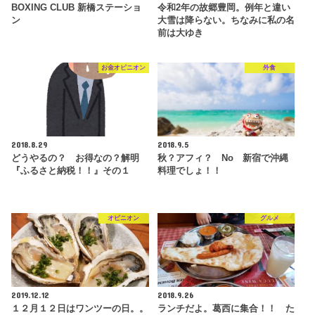
BOXING CLUB 新橋ステーショ
令和2年の故郷豊岡。例年と違い
ン
大雪は降らない。ちなみに私の名
前は大ゆき
お金オピニオン
外食
2018.8.29
2018.9.5
どうやるの？ お得なの？解明
秋？アフィ？ No 新宿で沖縄
『ふるさと納税！！』その１
料理でしょ！！
オピニオン
グルメ
2019.12.12
2018.9.26
１２月１２日はワンツーの日。。
ランチだよ。葛西に集合！！ た