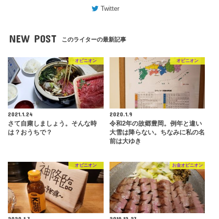
Twitter
NEW POST
このライターの最新記事
オピニオン
オピニオン
2021.1.24
2020.1.9
さて自粛しましょう。そんな時
令和2年の故郷豊岡。例年と違い
は？おうちで？
大雪は降らない。ちなみに私の名
前は大ゆき
オピニオン
お金オピニオン
2020.1.3
2019.12.23