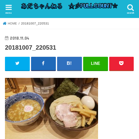
menu
search
HOME
20181007_220531
2018.11.04
20181007_220531
LINE