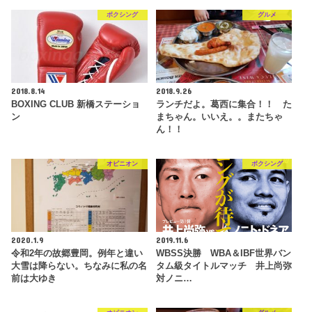
ボクシング
グルメ
2018.8.14
2018.9.26
BOXING CLUB 新橋ステーショ
ランチだよ。葛西に集合！！ た
ン
まちゃん。いいえ。。またちゃ
ん！！
オピニオン
ボクシング
2020.1.9
2019.11.6
令和2年の故郷豊岡。例年と違い
WBSS決勝 WBA＆IBF世界バン
大雪は降らない。ちなみに私の名
タム級タイトルマッチ 井上尚弥
前は大ゆき
対ノニ…