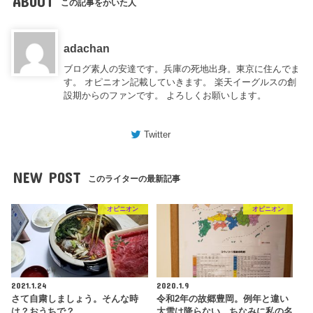
ABOUT
この記事をかいた人
adachan
ブログ素人の安達です。兵庫の死地出身。東京に住んでま
す。 オピニオン記載していきます。 楽天イーグルスの創
設期からのファンです。 よろしくお願いします。
Twitter
NEW POST
このライターの最新記事
オピニオン
オピニオン
2021.1.24
2020.1.9
さて自粛しましょう。そんな時
令和2年の故郷豊岡。例年と違い
は？おうちで？
大雪は降らない。ちなみに私の名