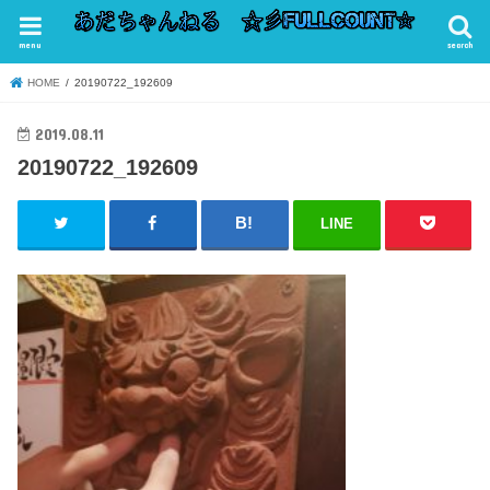
menu
search
HOME
20190722_192609
2019.08.11
20190722_192609
LINE