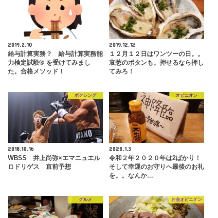
2019.2.10
2019.12.12
給与計算実務？ 給与計算実務能
１２月１２日はワンツーの日。。
力検定試験® を受けてみまし
哀愁のボタンも。押せるなら押し
た。合格メソッド！
てみろ！
ボクシング
オピニオン
2018.10.16
2020.1.3
WBSS 井上尚弥×エマニュエル
令和２年２０２０年は2ばかり！
ロドリゲス 直前予想
そして幸運のお守りへ最後のお礼
を。。なんか…
グルメ
お金オピニオン