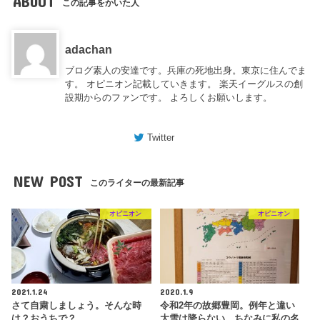
ABOUT
この記事をかいた人
adachan
ブログ素人の安達です。兵庫の死地出身。東京に住んでま
す。 オピニオン記載していきます。 楽天イーグルスの創
設期からのファンです。 よろしくお願いします。
Twitter
NEW POST
このライターの最新記事
オピニオン
オピニオン
2021.1.24
2020.1.9
さて自粛しましょう。そんな時
令和2年の故郷豊岡。例年と違い
は？おうちで？
大雪は降らない。ちなみに私の名