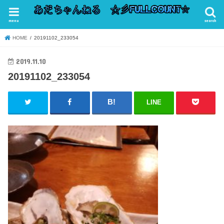
menu
search
HOME
20191102_233054
2019.11.10
20191102_233054
LINE