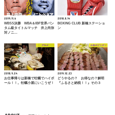
2019.11.6
2018.8.14
WBSS決勝 WBA＆IBF世界バン
BOXING CLUB 新橋ステーショ
タム級タイトルマッチ 井上尚弥
ン
対ノニ…
グルメ
お金オピニオン
2018.9.24
2019.12.23
お仕事帰りは新橋で牡蠣でハイボ
どうやるの？ お得なの？解明
ール！！。牡蠣小屋にいこうぜ！
『ふるさと納税！！』その３