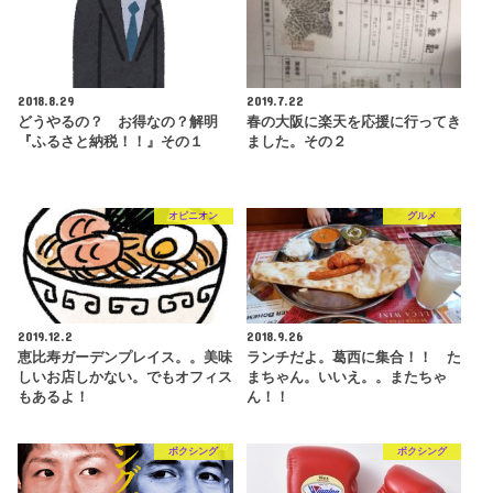
2018.8.29
2019.7.22
どうやるの？ お得なの？解明
春の大阪に楽天を応援に行ってき
『ふるさと納税！！』その１
ました。その２
オピニオン
グルメ
2019.12.2
2018.9.26
恵比寿ガーデンプレイス。。美味
ランチだよ。葛西に集合！！ た
しいお店しかない。でもオフィス
まちゃん。いいえ。。またちゃ
もあるよ！
ん！！
ボクシング
ボクシング