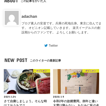
ABOUT
この記事をかいた人
adachan
ブログ素人の安達です。兵庫の死地出身。東京に住んでま
す。 オピニオン記載していきます。 楽天イーグルスの創
設期からのファンです。 よろしくお願いします。
Twitter
NEW POST
このライターの最新記事
オピニオン
オピニオン
2021.1.24
2020.1.9
さて自粛しましょう。そんな時
令和2年の故郷豊岡。例年と違い
は？おうちで？
大雪は降らない。ちなみに私の名