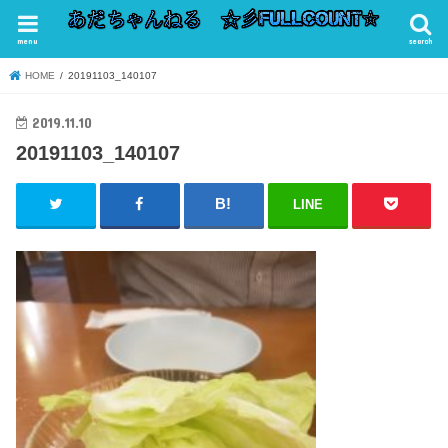
menu
search
HOME
20191103_140107
2019.11.10
20191103_140107
LINE