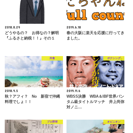
2018.8.29
2019.6.18
どうやるの？ お得なの？解明
春の大阪に楽天を応援に行ってき
『ふるさと納税！！』その１
ました。
外食
ボクシング
2018.9.5
2019.11.6
秋？アフィ？ No 新宿で沖縄
WBSS決勝 WBA＆IBF世界バン
料理でしょ！！
タム級タイトルマッチ 井上尚弥
対ノニ…
プロ野球
オピニオン