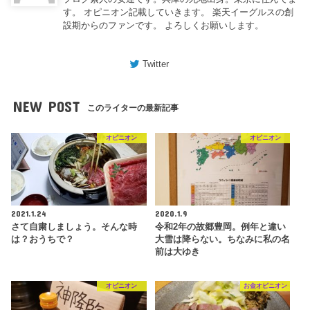
す。 オピニオン記載していきます。 楽天イーグルスの創
設期からのファンです。 よろしくお願いします。
Twitter
NEW POST
このライターの最新記事
オピニオン
オピニオン
2021.1.24
2020.1.9
さて自粛しましょう。そんな時
令和2年の故郷豊岡。例年と違い
は？おうちで？
大雪は降らない。ちなみに私の名
前は大ゆき
オピニオン
お金オピニオン