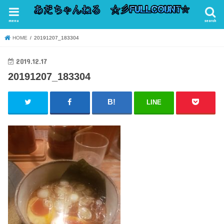
menu
search
HOME
20191207_183304
2019.12.17
20191207_183304
LINE