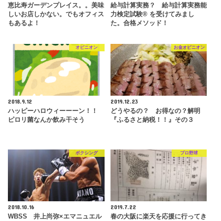
恵比寿ガーデンプレイス。。美味
給与計算実務？ 給与計算実務能
しいお店しかない。でもオフィス
力検定試験® を受けてみまし
もあるよ！
た。合格メソッド！
オピニオン
お金オピニオン
2018.9.12
2019.12.23
ハッピーハロウィーーーン！！
どうやるの？ お得なの？解明
ピロリ菌なんか飲み干そう
『ふるさと納税！！』その３
ボクシング
プロ野球
2018.10.16
2019.7.22
WBSS 井上尚弥×エマニュエル
春の大阪に楽天を応援に行ってき