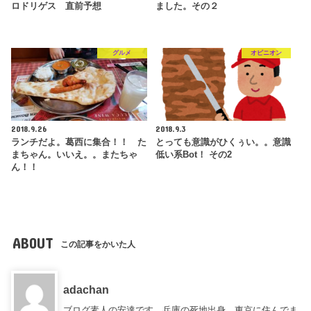
ロドリゲス 直前予想
ました。その２
グルメ
オピニオン
2018.9.26
2018.9.3
ランチだよ。葛西に集合！！ た
とっても意識がひくぅい。。意識
まちゃん。いいえ。。またちゃ
低い系Bot！ その2
ん！！
ABOUT
この記事をかいた人
adachan
ブログ素人の安達です。兵庫の死地出身。東京に住んでま