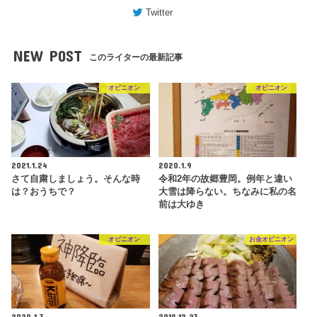
Twitter
NEW POST
このライターの最新記事
オピニオン
オピニオン
2021.1.24
2020.1.9
さて自粛しましょう。そんな時
令和2年の故郷豊岡。例年と違い
は？おうちで？
大雪は降らない。ちなみに私の名
前は大ゆき
オピニオン
お金オピニオン
2020.1.3
2019.12.23