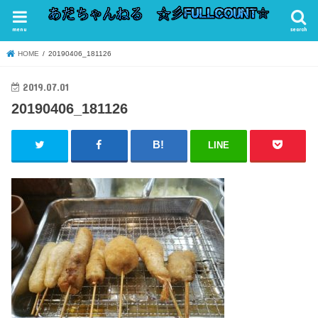
menu
search
HOME
20190406_181126
2019.07.01
20190406_181126
LINE