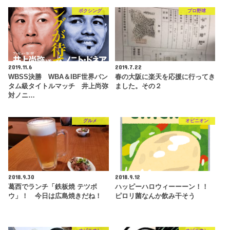
ボクシング
プロ野球
2019.11.6
2019.7.22
WBSS決勝 WBA＆IBF世界バン
春の大阪に楽天を応援に行ってき
タム級タイトルマッチ 井上尚弥
ました。その２
対ノニ…
グルメ
オピニオン
2018.9.30
2018.9.12
葛西でランチ「鉄板焼 テツボ
ハッピーハロウィーーーン！！
ウ」！ 今日は広島焼きだね！
ピロリ菌なんか飲み干そう