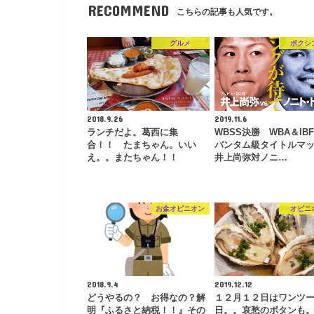
RECOMMEND
こちらの記事も人気です。
グルメ
ボクシ
2018.9.26
2019.11.6
ランチだよ。葛西に集
WBSS決勝 WBA＆IB
合！！ たまちゃん。いい
バンタム級タイトルマ
え。。またちゃん！！
井上尚弥対ノニ…
お金オピニオン
オピニ
2018.9.4
2019.12.12
どうやるの？ お得なの？解
１２月１２日はワンツ
明『ふるさと納税！！』その
日。。哀愁のボタンも