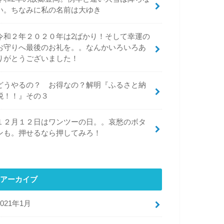
い。ちなみに私の名前は大ゆき
令和２年２０２０年は2ばかり！そして幸運の
お守りへ最後のお礼を。。なんかいろいろあ
りがとうございました！
どうやるの？ お得なの？解明『ふるさと納
税！！』その３
１２月１２日はワンツーの日。。哀愁のボタ
ンも。押せるなら押してみろ！
アーカイブ
2021年1月