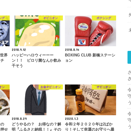
ング
オピニオン
ボクシング
2018.9.12
2018.8.14
F世界
ハッピーハロウィーーー
BOXING CLUB 新橋ステーシ
ッチ
ン！！ ピロリ菌なんか飲み
ョン
干そう
オン
お金オピニオン
オピニオン
2018.8.29
2020.1.3
ーの
どうやるの？ お得なの？解
令和２年２０２０年は2ばか
。押せ
明『ふるさと納税！！』その
り！そして幸運のお守りへ最