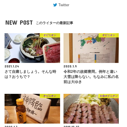
Twitter
NEW POST
このライターの最新記事
オピニオン
オピニオン
2021.1.24
2020.1.9
さて自粛しましょう。そんな時
令和2年の故郷豊岡。例年と違い
は？おうちで？
大雪は降らない。ちなみに私の名
前は大ゆき
オピニオン
お金オピニオン
2020.1.3
2019.12.23