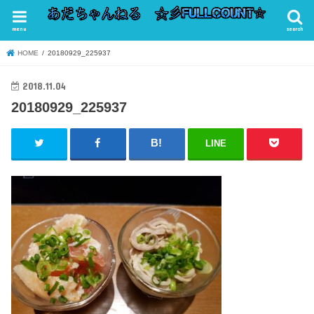
menu
search
HOME
20180929_225937
2018.11.04
20180929_225937
LINE