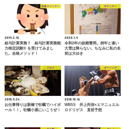
お金オピニオン
オピニオン
2019.2.10
2020.1.9
給与計算実務？ 給与計算実務能
令和2年の故郷豊岡。例年と違い
力検定試験® を受けてみまし
大雪は降らない。ちなみに私の名
た。合格メソッド！
前は大ゆき
グルメ
ボクシング
2018.9.24
2018.10.16
お仕事帰りは新橋で牡蠣でハイボ
WBSS 井上尚弥×エマニュエル
ール！！。牡蠣小屋にいこうぜ！
ロドリゲス 直前予想