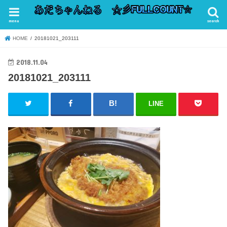
menu
search
HOME
20181021_203111
2018.11.04
20181021_203111
LINE