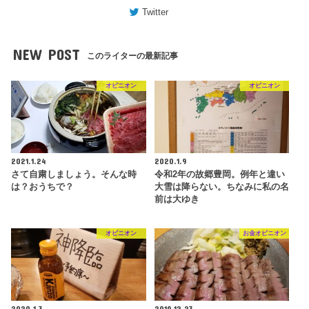
Twitter
NEW POST
このライターの最新記事
オピニオン
オピニオン
2021.1.24
2020.1.9
さて自粛しましょう。そんな時
令和2年の故郷豊岡。例年と違い
は？おうちで？
大雪は降らない。ちなみに私の名
前は大ゆき
オピニオン
お金オピニオン
2020.1.3
2019.12.23