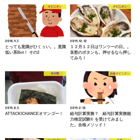
オピニオン
オピニオン
2018.9.3
2019.12.12
とっても意識がひくぅい。。意識
１２月１２日はワンツーの日。。
低い系Bot！ その2
哀愁のボタンも。押せるなら押し
てみろ！
未分類
お金オピニオン
2019.8.5
2019.2.10
ATTACK!CHANCEオマンゴー！
給与計算実務？ 給与計算実務能
力検定試験® を受けてみまし
た。合格メソッド！