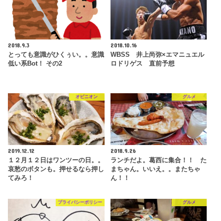
2018.9.3
2018.10.16
とっても意識がひくぅい。。意識
WBSS 井上尚弥×エマニュエル
低い系Bot！ その2
ロドリゲス 直前予想
オピニオン
グルメ
2019.12.12
2018.9.26
１２月１２日はワンツーの日。。
ランチだよ。葛西に集合！！ た
哀愁のボタンも。押せるなら押し
まちゃん。いいえ。。またちゃ
てみろ！
ん！！
プライバシーポリシー
グルメ